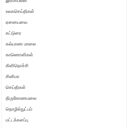
இராசிபலன்
உலகசெய்திகள்
ஏனையவை
கட்டுரை
கல்யாண மாலை
காணொளிகள்
கிளிநொச்சி
சினிமா
செய்திகள்
திருகோணமலை
தொழில்நுட்பம்
மட்டக்களப்பு