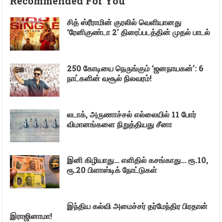
Recommended For You
சித் ஸ்ரீராமின் குரலில் வெளியானது
‘ரேனிகுண்டா 2’ திரைப்படத்தின் முதல் பாடல்
250 கோடியை நெருங்கும் ‘ஜனநாயகன்’: 6
நாட்களின் வசூல் நிலவரம்!
லடாக், அருணாச்சல் எல்லையில் 11 போர்
விமானங்களை நிறுத்தியது சீனா
இனி கிழியாது… எளிதில் கசங்காது… ரூ.10,
ரூ.20 பிளாஸ்டிக் நோட்டுகள்
இந்திய கல்வி அமைச்சர் தர்மேந்திர பிரதான்
இராஜினாமா!