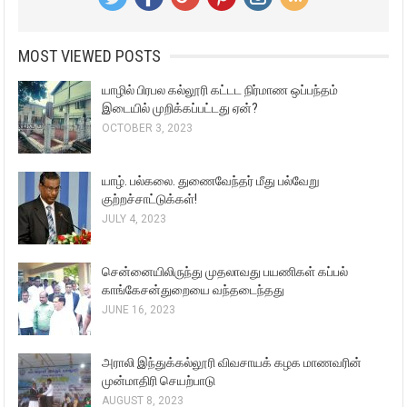
MOST VIEWED POSTS
யாழில் பிரபல கல்லூரி கட்டட நிர்மாண ஒப்பந்தம்
இடையில் முறிக்கப்பட்டது ஏன்?
OCTOBER 3, 2023
யாழ். பல்கலை. துணைவேந்தர் மீது பல்வேறு
குற்றச்சாட்டுக்கள்!
JULY 4, 2023
சென்னையிலிருந்து முதலாவது பயணிகள் கப்பல்
காங்கேசன்துறையை வந்தடைந்தது
JUNE 16, 2023
அராலி இந்துக்கல்லூரி விவசாயக் கழக மாணவரின்
முன்மாதிரி செயற்பாடு
AUGUST 8, 2023