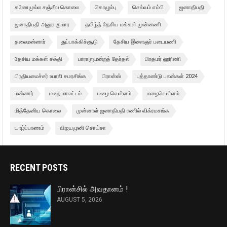
கணேமுல்ல சஞ்சீவ கொலை
கொழும்பு
செல்வம் எம்பி
ஜனாதிபதி
ஜனாதிபதி அனுர குமார
தமிழ்த் தேசிய மக்கள் முன்னணி
தலைமன்னார்
துப்பாக்கிச்சூடு
தேசிய இளைஞர் படையணி
தேசிய மக்கள் சக்தி
பாராளுமன்றத் தேர்தல்
பிரதமர் ஹரிணி
பிரதியமைச்சர் உபாலி சமரசிங்க
பிரான்ஸ்
புத்தாண்டு பலன்கள் 2024
மன்னார்
மறை மாவட்டம்
மழை வெள்ளம்
மழைவெள்ளம்
மித்தேனிய கொலை
முன்னாள் ஜனாதிபதி ரணில் விக்ரமசங்க
யாழ்ப்பாணம்
விஜயமுனி சொய்சா
RECENT POSTS
பிரான்சில் அவதானம் !
AUGUST 5, 2026