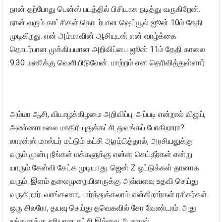
நான் தற்போது பென்ஸ் படத்தில் பிசியாக நடித்து வருகிறேன்.
நான் வரும் காட்சிகள் தொடர்பான ஷெட்யூல் ஜூன் 10ம் தேதி
முடிகிறது. என் அம்மாவின் ஆசியுடன் என் வாழ்க்கை
தொடர்பான முக்கியமான அறிவிப்பை ஜூன் 11ம் தேதி காலை
9.30 மணிக்கு வெளியிடுவேன். மாற்றம் என தெரிவித்துள்ளார்.
அம்மா ஆசி, வியாழக்கிழமை அறிவிப்பு. அப்படி என்றால் விஜய்,
அண்ணாமலை மாதிரி புதுக்கட்சி துவங்கப் போகிறாரா?.
லாரன்ஸ் மாஸ்டர் மட்டும் கட்சி ஆரம்பித்தால், அரசியலுக்கு
வரும் முன்பு நீங்கள் மக்களுக்கு என்ன செய்தீர்கள் என்று
யாரும் கேள்வி கேட்க முடியாது. ஜென் Z ஓட்டுக்கள் தானாக
வரும். இளம் தலைமுறையினருக்கு அவ்வளவு உதவி செய்து
வருகிறார். வாங்கணா, பார்த்துக்கலாம் என்கிறார்கள் ரசிகர்கள்.
ஒரு சிலரோ, தயவு செய்து தவெகவில் சேர வேண்டாம். அது
உங்களுக்கு சரியான கட்சி இல்லை. பேசாமல்