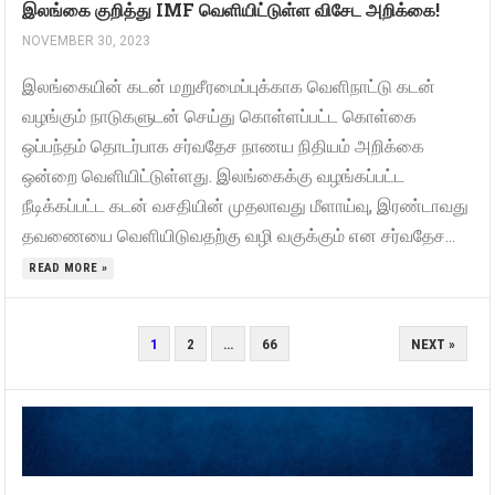
இலங்கை குறித்து IMF வெளியிட்டுள்ள விசேட அறிக்கை!
NOVEMBER 30, 2023
இலங்கையின் கடன் மறுசீரமைப்புக்காக வெளிநாட்டு கடன்
வழங்கும் நாடுகளுடன் செய்து கொள்ளப்பட்ட கொள்கை
ஒப்பந்தம் தொடர்பாக சர்வதேச நாணய நிதியம் அறிக்கை
ஒன்றை வெளியிட்டுள்ளது. இலங்கைக்கு வழங்கப்பட்ட
நீடிக்கப்பட்ட கடன் வசதியின் முதலாவது மீளாய்வு, இரண்டாவது
தவணையை வெளியிடுவதற்கு வழி வகுக்கும் என சர்வதேச...
READ MORE »
POSTS
1
2
…
66
NEXT »
PAGINATION