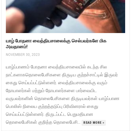
யாழ் போதனா வைத்தியசாலைக்கு செல்பவர்களே மிக
அவதானம்!
NOVEMBER 30, 2023
யாழ்ப்பாணம் போதனா வைத்தியசாலையில் கடந்த சில
நாட்களாகதொலைபேசிகளை திருடிய குற்றச்சாட்டில் இருவர்
கைது செய்யப்பட்டுள்ளனர். வைத்தியசாலைக்கு வரும்
நோயாளர்கள் மற்றும் நோயாளர்களை பார்வையிட
வருபவர்களின் தொலைபேசிகளை திருடியவர்கள் யாழ்ப்பாண
பொலிஸ் நிலைய குற்றத்தடுப்பு பிரிவினரால் கைது
செய்யப்பட்டுள்ளனர். திருடப்பட்ட பெறுமதியான
தொலைபேசிகள் குறித்த தொலைபேசி...
READ MORE »