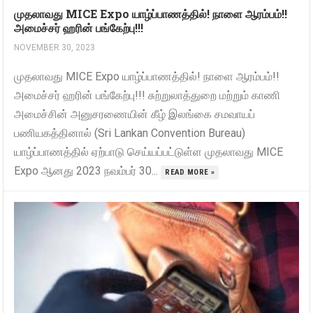
முதலாவது MICE Expo யாழ்ப்பாணத்தில்! நாளை ஆரம்பம்!!
அமைச்சர் ஹரின் பங்கேற்பு!!!
NOVEMBER 30, 2023
முதலாவது MICE Expo யாழ்ப்பாணத்தில்! நாளை ஆரம்பம்!!
அமைச்சர் ஹரின் பங்கேற்பு!!! சுற்றுலாத்துறை மற்றும் காணி
அமைச்சின் அனுசரணையின் கீழ் இலங்கை சமவாயப்
பணியகத்தினால் (Sri Lankan Convention Bureau)
யாழ்ப்பாணத்தில் ஏற்பாடு செய்யப்பட்டுள்ள முதலாவது MICE
Expo ஆனது 2023 நவம்பர் 30...
READ MORE »