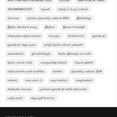
NEW YEAR RASI PALANGAL 2024
RUSSIA
SANTRUM IN TAMIL
SRILANKABUDGET
அதானி
அதிஷ்டம் பெரும் ராசிகள்
அம்பாறை
ஆங்கில புத்தாண்டு பலன்கள்-2024
இங்கிலாந்து
இந்திய மீனவர்கள் கைது
இந்தியா
இஷாரா செவ்வந்தி
கணேமுல்ல சஞ்சீவ கொலை
கொழும்பு
செல்வம் எம்பி
ஜனாதிபதி
ஜனாதிபதி அனுர குமார
தமிழ்த் தேசிய மக்கள் முன்னணி
தலைமன்னார்
துப்பாக்கிச்சூடு
தேசிய இளைஞர் படையணி
தேசிய மக்கள் சக்தி
பாராளுமன்றத் தேர்தல்
பிரதமர் ஹரிணி
பிரதியமைச்சர் உபாலி சமரசிங்க
பிரான்ஸ்
புத்தாண்டு பலன்கள் 2024
மன்னார்
மறை மாவட்டம்
மழை வெள்ளம்
மழைவெள்ளம்
மித்தேனிய கொலை
முன்னாள் ஜனாதிபதி ரணில் விக்ரமசங்க
யாழ்ப்பாணம்
விஜயமுனி சொய்சா