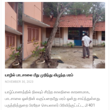
யாழில் பாடசாலை மீது முறிந்து விழுந்த மரம்
NOVEMBER 30, 2023
யாழ்ப்பாணத்தில் நிலவும் சீரற்ற காலநிலை காரணமாக,
பாடசாலை ஒன்றின் வகுப்பறைமீது மரம் ஒன்று சாய்ந்துள்ளது.
பருத்தித்துறை பிரதேச செயலாளர் பிரிவிற்குட்பட்ட, J/401