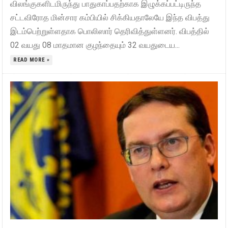
விலங்குகளிடமிருந்து பாதுகாப்பதற்காக இழுக்கப்பட்டிருந்த
சட்டவிரோத மின்சார கம்பியில் சிக்கியதாலேயே இந்த விபத்து
இடம்பெற்றுள்ளதாக பொலிஸார் தெரிவித்துள்ளனர். விபத்தில்
02 வயது 08 மாதமான குழந்தையும் 32 வயதுடைய...
READ MORE »