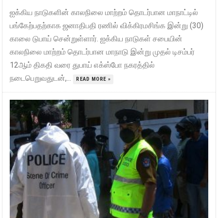
ஐக்கிய நாடுகளின் காலநிலை மாற்றம் தொடர்பான மாநாட்டில்
பங்கேற்பதற்காக ஜனாதிபதி ரணில் விக்கிரமசிங்க இன்று (30)
காலை டுபாய் சென்றுள்ளார். ஐக்கிய நாடுகள் சபையின்
காலநிலை மாற்றம் தொடர்பான மாநாடு இன்று முதல் டிசம்பர்
12ஆம் திகதி வரை துபாய் எக்ஸ்போ நகரத்தில்
நடைபெறுவதுடன்,...
READ MORE »