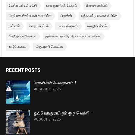
தேசிய மக்கள் சக்தி
பாராளுமன்றத் தேர்தல்
பிரதமர் ஹரிணி
பிரதியமைச்சர் உபாலி சமரசிங்க
பிரான்ஸ்
புத்தாண்டு பலன்கள் 2024
மன்னார்
மறை மாவட்டம்
மழை வெள்ளம்
மழைவெள்ளம்
மித்தேனிய கொலை
முன்னாள் ஜனாதிபதி ரணில் விக்ரமசங்க
யாழ்ப்பாணம்
விஜயமுனி சொய்சா
RECENT POSTS
பிரான்சில் அவதானம் !
AUGUST 5, 2026
ஒவ்வொரு உயிரும் ஒரு வெற்றி –
AUGUST 5, 2026