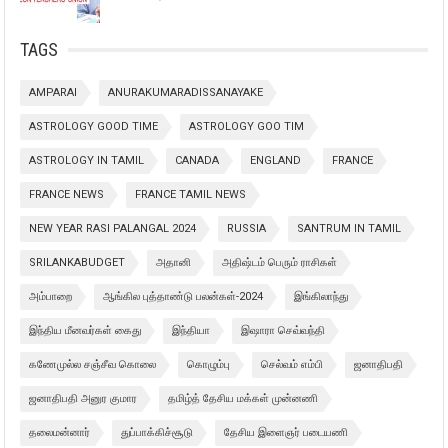
TAGS
AMPARAI
ANURAKUMARADISSANAYAKE
ASTROLOGY GOOD TIME
ASTROLOGY GOO TIM
ASTROLOGY IN TAMIL
CANADA
ENGLAND
FRANCE
FRANCE NEWS
FRANCE TAMIL NEWS
NEW YEAR RASI PALANGAL 2024
RUSSIA
SANTRUM IN TAMIL
SRILANKABUDGET
அதானி
அதிஷ்டம் பெரும் ராசிகள்
அம்பாறை
ஆங்கில புத்தாண்டு பலன்கள்-2024
இங்கிலாந்து
இந்திய மீனவர்கள் கைது
இந்தியா
இஷாரா செவ்வந்தி
கணேமுல்ல சஞ்சீவ கொலை
கொழும்பு
செல்வம் எம்பி
ஜனாதிபதி
ஜனாதிபதி அனுர குமார
தமிழ்த் தேசிய மக்கள் முன்னணி
தலைமன்னார்
துப்பாக்கிச்சூடு
தேசிய இளைஞர் படையணி