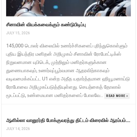
சீனாவின் வியக்கவைக்கும் கண்டுபிடிப்பு
JULY 15, 2026
145,000 டொலர் விலையில் உணர்ச்சிகளைப் புரிந்துகொள்ளும்
புதிய இயந்திர மனிதன் அறிமுகம் சீனாவின் ரோபோட்டிக்ஸ்
நிறுவனமான யுபிடெக், முற்றிலும் மனிதர்களுக்கான
துணையாகவும், உணர்வுப்பூர்வமான ஆதரவிற்காகவும்
வடிவமைக்கப்பட்ட U1 என்ற அதீத யதார்த்தமான ஹியூமனாய்டு
ரோபோவை அறிமுகப்படுத்தியுள்ளது. செயற்கைத் தோலால்
மூடப்பட்டு, உண்மையான மனிதர்களைப் போலவே...
READ MORE »
ஆளில்லா வானூர்தி போக்குவரத்து திட்டம் விரைவில் ஆரம்பம்….
JULY 14, 2026