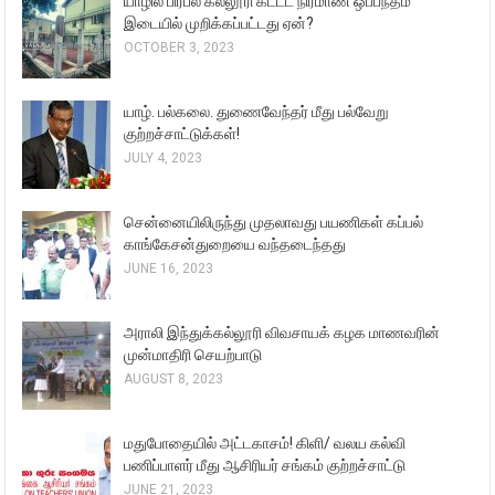
யாழில் பிரபல கல்லூரி கட்டட நிர்மாண ஒப்பந்தம்
இடையில் முறிக்கப்பட்டது ஏன்?
OCTOBER 3, 2023
யாழ். பல்கலை. துணைவேந்தர் மீது பல்வேறு
குற்றச்சாட்டுக்கள்!
JULY 4, 2023
சென்னையிலிருந்து முதலாவது பயணிகள் கப்பல்
காங்கேசன்துறையை வந்தடைந்தது
JUNE 16, 2023
அராலி இந்துக்கல்லூரி விவசாயக் கழக மாணவரின்
முன்மாதிரி செயற்பாடு
AUGUST 8, 2023
மதுபோதையில் அட்டகாசம்! கிளி/ வலய கல்வி
பணிப்பாளர் மீது ஆசிரியர் சங்கம் குற்றச்சாட்டு
JUNE 21, 2023