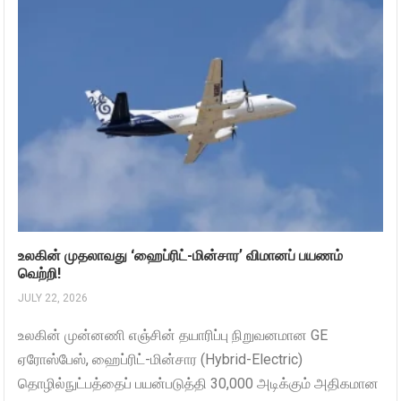
உலகின் முதலாவது ‘ஹைப்ரிட்-மின்சார’ விமானப் பயணம்
வெற்றி!
JULY 22, 2026
உலகின் முன்னணி எஞ்சின் தயாரிப்பு நிறுவனமான GE
ஏரோஸ்பேஸ், ஹைப்ரிட்-மின்சார (Hybrid-Electric)
தொழில்நுட்பத்தைப் பயன்படுத்தி 30,000 அடிக்கும் அதிகமான