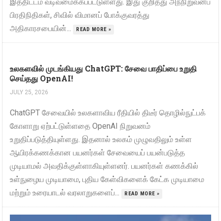
இத்திட்டம் வடிவமைக்கப்பட்டுள்ளது. இது குறித்து அந்நிறுவனப்
பிரதிநிதிகள், சிவில் விமானப் போக்குவரத்து
அதிகாரசபையின்...
READ MORE »
உலகளவில் முடங்கியது ChatGPT: சேவை பாதிப்பை உறுதி
செய்தது OpenAI!
JULY 25, 2026
ChatGPT சேவையில் உலகளாவிய ரீதியில் திடீர் தொழில்நுட்பக்
கோளாறு ஏற்பட்டுள்ளதை OpenAI நிறுவனம்
உறுதிப்படுத்தியுள்ளது. இதனால் உலகம் முழுவதிலும் உள்ள
ஆயிரக்கணக்கான பயனர்கள் சேவையைப் பயன்படுத்த
முடியாமல் அவதிக்குள்ளாகியுள்ளனர். பயனர்கள் கணக்கில்
உள்நுழைய முடியாமை, புதிய கேள்விகளைக் கேட்க முடியாமை
மற்றும் உரையாடல் வரலாறுகளைப்...
READ MORE »