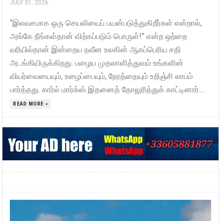
JULY 31, 2026
“இலவசமாக ஒரு செயலியைப் பயன்படுத்துகிறீர்கள் என்றால்,
அங்கே நீங்கள்தான் விற்கப்படும் பொருள்!” என்ற ஒற்றை
வரியில்தான் இன்றைய நவீன உலகின் ஆகப்பெரிய சதி
அடங்கியிருக்கிறது. பழைய முதலாளித்துவம் உங்களின்
வியர்வையையும், உழைப்பையும், நேரத்தையும் உறிஞ்சி லாபம்
பார்த்தது. கார்ல் மார்க்ஸ் இதனைத் தோலுரித்துக் காட்டினார்....
READ MORE »