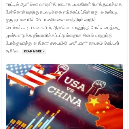
நாட்டில் ஆளில்லா வானூர்தி ஊடாக பயணிகள் போக்குவரத்தை
மேற்கொள்வதற்கு நடவடிக்கை எடுக்கப்பட்டுள்ளது. அதன்படி,
ஒரு தடவையில் 06 பயணிகளை மாத்திரம் ஏற்றிச்
செல்லக்கூடிய வகையில், ஆளில்லா வானூர்தி போக்குவரத்தை
முன்னெடுக்க தீர்மானிக்கப்பட்டுள்ளதாக சிவில் வானூர்தி
போக்குவரத்து அதிகார சபையின் பணிபாளர் நாயகம் கெப்டன்
தமிந்த...
READ MORE »