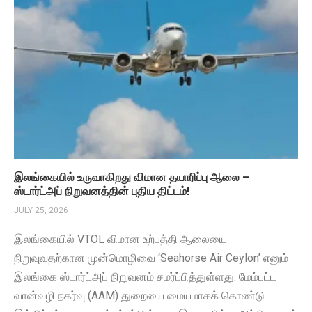
இலங்கையில் உருவாகிறது விமான தயாரிப்பு ஆலை –
ஸ்டார்ட்அப் நிறுவனத்தின் புதிய திட்டம்!
JULY 25, 2026
இலங்கையில் VTOL விமான உற்பத்தி ஆலையை
நிறுவுவதற்கான முன்மொழிவை ‘Seahorse Air Ceylon’ எனும்
இலங்கை ஸ்டார்ட்அப் நிறுவனம் சமர்ப்பித்துள்ளது. மேம்பட்ட
வான்வழி நகர்வு (AAM) துறையை மையமாகக் கொண்டு