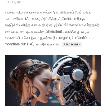
JULY 18, 2026
உலகளாவிய செயற்கை நுண்ணறிவு ஆதிக்கப் போர்: புதிய
கூட்டணியை (Alliance) அறிவித்து அமெரிக்காவிற்கு
அதிர்ச்சியளித்த சீன அதிபர் ஷி ஜின்பிங்! சீனாவின் வர்த்தகத்
தலைநகரான ஷாங்காயில் (Shanghai) நடைபெற்று வரும்
உலகளாவிய செயற்கை நுண்ணறிவு மாநாட்டில் (Conférence
mondiale sur l’IA), பல அதிரடியான...
READ MORE »