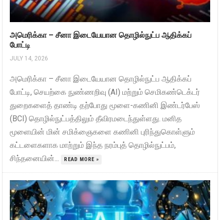
அமெரிக்கா – சீனா இடையேயான தொழில்நுட்ப ஆதிக்கப்
போட்டி
JULY 14, 2026
அமெரிக்கா – சீனா இடையேயான தொழில்நுட்ப ஆதிக்கப்
போட்டி, செயற்கை நுண்ணறிவு (AI) மற்றும் செமிகண்டெக்டர்
துறைகளைத் தாண்டி தற்போது மூளை-கணினி இண்டர்பேஸ்
(BCI) தொழில்நுட்பத்திலும் தீவிரமடைந்துள்ளது. மனித
மூளையின் மின் சமிக்ஞைகளை கணினி புரிந்துகொள்ளும்
கட்டளைகளாக மாற்றும் இந்த நரம்புத் தொழில்நுட்பம்,
சிந்தனையின்...
READ MORE »