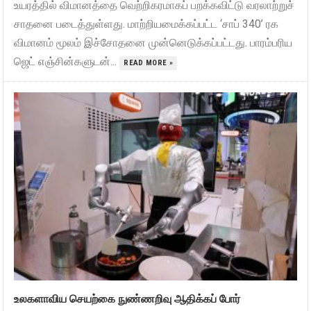
உயரத்தில் விமானத்தை வெற்றிகரமாகப் பறக்கவிட்டு வரலாற்றுச்
சாதனை படைத்துள்ளது. மாற்றியமைக்கப்பட்ட ‘சாப் 340’ ரக
விமானம் மூலம் இச்சோதனை முன்னெடுக்கப்பட்டது. பாரம்பரிய
ஜெட் எஞ்சின்களுடன்...
READ MORE »
உலகளாவிய செயற்கை நுண்ணறிவு ஆதிக்கப் போர்