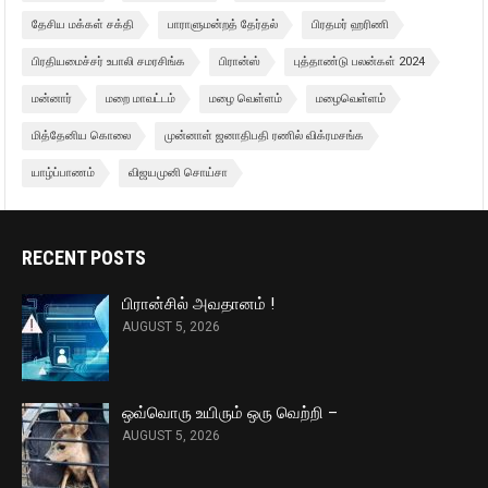
தேசிய மக்கள் சக்தி
பாராளுமன்றத் தேர்தல்
பிரதமர் ஹரிணி
பிரதியமைச்சர் உபாலி சமரசிங்க
பிரான்ஸ்
புத்தாண்டு பலன்கள் 2024
மன்னார்
மறை மாவட்டம்
மழை வெள்ளம்
மழைவெள்ளம்
மித்தேனிய கொலை
முன்னாள் ஜனாதிபதி ரணில் விக்ரமசங்க
யாழ்ப்பாணம்
விஜயமுனி சொய்சா
RECENT POSTS
பிரான்சில் அவதானம் !
AUGUST 5, 2026
ஒவ்வொரு உயிரும் ஒரு வெற்றி –
AUGUST 5, 2026