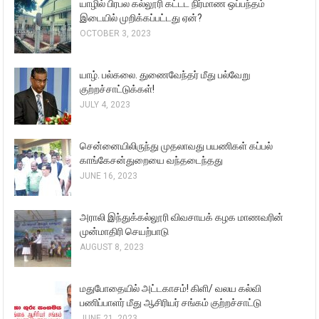
யாழில் பிரபல கல்லூரி கட்டட நிர்மாண ஒப்பந்தம்
இடையில் முறிக்கப்பட்டது ஏன்?
OCTOBER 3, 2023
யாழ். பல்கலை. துணைவேந்தர் மீது பல்வேறு
குற்றச்சாட்டுக்கள்!
JULY 4, 2023
சென்னையிலிருந்து முதலாவது பயணிகள் கப்பல்
காங்கேசன்துறையை வந்தடைந்தது
JUNE 16, 2023
அராலி இந்துக்கல்லூரி விவசாயக் கழக மாணவரின்
முன்மாதிரி செயற்பாடு
AUGUST 8, 2023
மதுபோதையில் அட்டகாசம்! கிளி/ வலய கல்வி
பணிப்பாளர் மீது ஆசிரியர் சங்கம் குற்றச்சாட்டு
JUNE 21, 2023