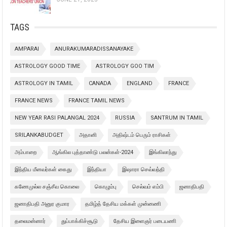
TAGS
AMPARAI
ANURAKUMARADISSANAYAKE
ASTROLOGY GOOD TIME
ASTROLOGY GOO TIM
ASTROLOGY IN TAMIL
CANADA
ENGLAND
FRANCE
FRANCE NEWS
FRANCE TAMIL NEWS
NEW YEAR RASI PALANGAL 2024
RUSSIA
SANTRUM IN TAMIL
SRILANKABUDGET
அதானி
அதிஷ்டம் பெரும் ராசிகள்
அம்பாறை
ஆங்கில புத்தாண்டு பலன்கள்-2024
இங்கிலாந்து
இந்திய மீனவர்கள் கைது
இந்தியா
இஷாரா செவ்வந்தி
கணேமுல்ல சஞ்சீவ கொலை
கொழும்பு
செல்வம் எம்பி
ஜனாதிபதி
ஜனாதிபதி அனுர குமார
தமிழ்த் தேசிய மக்கள் முன்னணி
தலைமன்னார்
துப்பாக்கிச்சூடு
தேசிய இளைஞர் படையணி