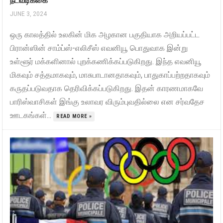
JUNE 3, 2024
ஒரு காலத்தில் உலகின் மிக அழகான பகுதியாக அறியப்பட்ட
பிரான்ஸின் சாம்ப்ஸ்-எலிசீஸ் எவனியூ பொதுவாக இன்று
உள்ளூர் மக்களினால் புறக்கணிக்கப்படுகிறது. இந்த எவனியூ
மிகவும் சத்தமாகவும், மாசுபாடானதாகவும், பாதுகாப்பற்றதாகவும்
கருதப்படுவதாக தெரிவிக்கப்படுகிறது. இதன் காரணமாகவே
பாரிஸ்வாசிகள் இங்கு உலாவர விரும்புவதில்லை என சர்வதேச
ஊடகங்கள்...
READ MORE »