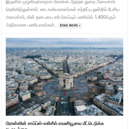
இருளில் மூழ்கியுள்ளதாக பிரான்ஸ் ஆற்றல் துறை அமைச்சர்
தெரிவித்துள்ளார். ஊடகவியலாளர்கள் சந்திப்பு ஒன்றில் பேசிய
அமைச்சர், மின் தடையை சரி செய்யும் பணியில் 1,400க்கும்
அதிகமான பணியாளர்கள்...
READ MORE »
பிரான்ஸின் சாம்ப்ஸ்-எலிசீஸ் எவனியூவை மீட்டெடுக்க
நடவடிக்கை