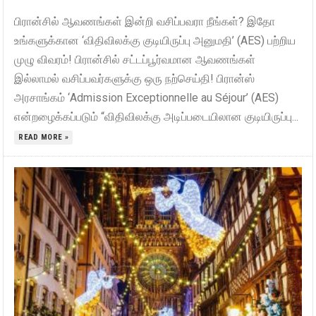
பிரான்சில் ஆவணங்கள் இன்றி வசிப்பவரா நீங்கள்? இதோ
உங்களுக்கான ‘விதிவிலக்கு குடியிருப்பு அனுமதி’ (AES) பற்றிய
முழு விவரம்! பிரான்சில் சட்டப்பூர்வமான ஆவணங்கள்
இல்லாமல் வசிப்பவர்களுக்கு ஒரு நற்செய்தி! பிரான்ஸ்
அரசாங்கம் ‘Admission Exceptionnelle au Séjour’ (AES)
என்றழைக்கப்படும் “விதிவிலக்கு அடிப்படையிலான குடியிருப்பு...
READ MORE »