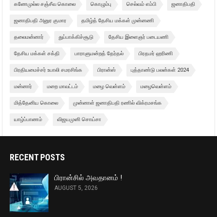
கணேமுல்ல சஞ்சீவ கொலை
கொழும்பு
செல்வம் எம்பி
ஜனாதிபதி
ஜனாதிபதி அனுர குமார
தமிழ்த் தேசிய மக்கள் முன்னணி
தலைமன்னார்
துப்பாக்கிச்சூடு
தேசிய இளைஞர் படையணி
தேசிய மக்கள் சக்தி
பாராளுமன்றத் தேர்தல்
பிரதமர் ஹரிணி
பிரதியமைச்சர் உபாலி சமரசிங்க
பிரான்ஸ்
புத்தாண்டு பலன்கள் 2024
மன்னார்
மறை மாவட்டம்
மழை வெள்ளம்
மழைவெள்ளம்
மித்தேனிய கொலை
முன்னாள் ஜனாதிபதி ரணில் விக்ரமசங்க
யாழ்ப்பாணம்
விஜயமுனி சொய்சா
RECENT POSTS
பிரான்சில் அவதானம் !
AUGUST 5, 2026