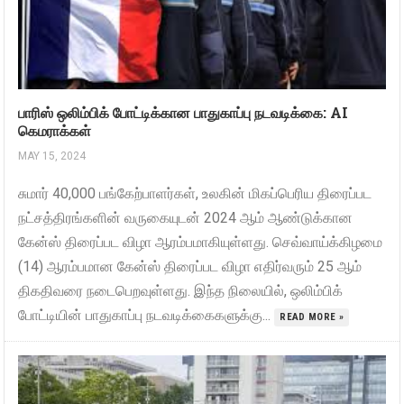
பாரிஸ் ஒலிம்பிக் போட்டிக்கான பாதுகாப்பு நடவடிக்கை: AI
கெமராக்கள்
MAY 15, 2024
சுமார் 40,000 பங்கேற்பாளர்கள், உலகின் மிகப்பெரிய திரைப்பட
நட்சத்திரங்களின் வருகையுடன் 2024 ஆம் ஆண்டுக்கான
கேன்ஸ் திரைப்பட விழா ஆரம்பமாகியுள்ளது. செவ்வாய்க்கிழமை
(14) ஆரம்பமான கேன்ஸ் திரைப்பட விழா எதிர்வரும் 25 ஆம்
திகதிவரை நடைபெறவுள்ளது. இந்த நிலையில், ஒலிம்பிக்
போட்டியின் பாதுகாப்பு நடவடிக்கைகளுக்கு...
READ MORE »