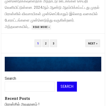
முன்னெடுக்கவுள்ளதாக அந்நாட்டு ஊடகங்கள் செய்தி
வெளியிட்டுள்ளன. 2024ஆம் ஆண்டு ஆரம்பிக்கப்பட்டது முதல்
பிரான்ஸில் விவசாயிகள் முன்னெப்போதும் இல்லாத வகையில்
போராட்டங்களை முன்னெடுத்து வருகின்றனர்.
அந்தவகையில்,...
READ MORE »
POSTS
1
2
3
NEXT »
PAGINATION
Search
SEARCH
Recent Posts
பிரான்சில் அவதானம் !