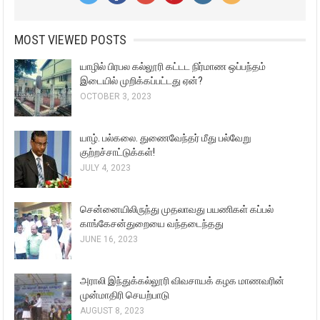
MOST VIEWED POSTS
யாழில் பிரபல கல்லூரி கட்டட நிர்மாண ஒப்பந்தம்
இடையில் முறிக்கப்பட்டது ஏன்?
OCTOBER 3, 2023
யாழ். பல்கலை. துணைவேந்தர் மீது பல்வேறு
குற்றச்சாட்டுக்கள்!
JULY 4, 2023
சென்னையிலிருந்து முதலாவது பயணிகள் கப்பல்
காங்கேசன்துறையை வந்தடைந்தது
JUNE 16, 2023
அராலி இந்துக்கல்லூரி விவசாயக் கழக மாணவரின்
முன்மாதிரி செயற்பாடு
AUGUST 8, 2023