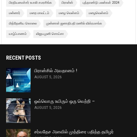
பிரதியமைச்சர் உபாலி சமரசிங்க
பிரான்ஸ்
புத்தாண்டு பலன்கள் 2024
மன்னார்
மறை மாவட்டம்
மழை வெள்ளம்
மழைவெள்ளம்
மித்தேனிய கொலை
முன்னாள் ஜனாதிபதி ரணில் விக்ரமசங்க
யாழ்ப்பாணம்
விஜயமுனி சொய்சா
RECENT POSTS
பிரான்சில் அவதானம் !
AUGUST 5, 2026
ஒவ்வொரு உயிரும் ஒரு வெற்றி –
AUGUST 5, 2026
சர்வதேச அளவில் முத்திரை பதித்த தமிழர்