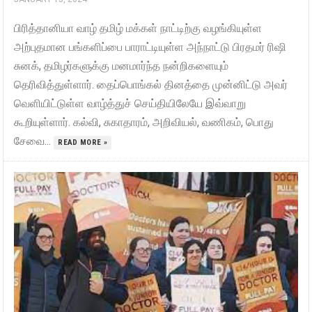
பிரித்தானியா வாழ் தமிழ் மக்கள் நாட்டிற்கு வழங்கியுள்ள
அற்புதமான பங்களிப்பை பாராட்டியுள்ள அந்நாட்டு பிரதமர் ரிஷி
சுனக், தமிழர்களுக்கு மனமார்ந்த நன்றிகளையும்
தெரிவித்துள்ளார். தைப்பொங்கல் தினத்தை முன்னிட்டு அவர்
வெளியிட்டுள்ள வாழ்த்துச் செய்தியிலேயே இவ்வாறு
கூறியுள்ளார். கல்வி, சுகாதாரம், அறிவியல், வணிகம், பொது
சேவை...
READ MORE »