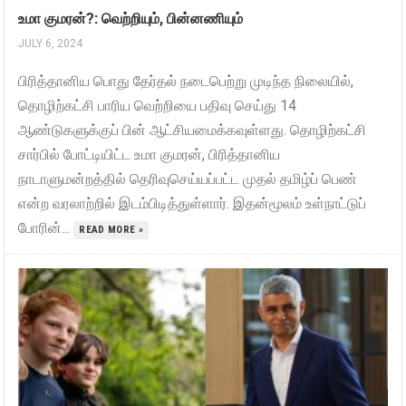
உமா குமரன்?: வெற்றியும், பின்னணியும்
JULY 6, 2024
பிரித்தானிய பொது தேர்தல் நடைபெற்று முடிந்த நிலையில்,
தொழிற்கட்சி பாரிய வெற்றியை பதிவு செய்து 14
ஆண்டுகளுக்குப் பின் ஆட்சியமைக்கவுள்ளது. தொழிற்கட்சி
சார்பில் போட்டியிட்ட உமா குமரன், பிரித்தானிய
நாடாளுமன்றத்தில் தெரிவுசெய்யப்பட்ட முதல் தமிழ்ப் பெண்
என்ற வரலாற்றில் இடம்பிடித்துள்ளார். இதன்மூலம் உள்நாட்டுப்
போரின்...
READ MORE »