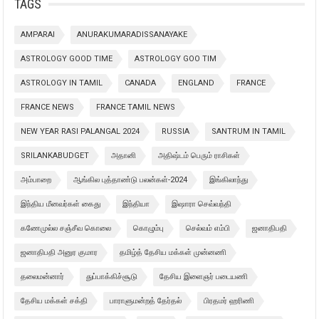
TAGS
AMPARAI
ANURAKUMARADISSANAYAKE
ASTROLOGY GOOD TIME
ASTROLOGY GOO TIM
ASTROLOGY IN TAMIL
CANADA
ENGLAND
FRANCE
FRANCE NEWS
FRANCE TAMIL NEWS
NEW YEAR RASI PALANGAL 2024
RUSSIA
SANTRUM IN TAMIL
SRILANKABUDGET
அதானி
அதிஷ்டம் பெரும் ராசிகள்
அம்பாறை
ஆங்கில புத்தாண்டு பலன்கள்-2024
இங்கிலாந்து
இந்திய மீனவர்கள் கைது
இந்தியா
இஷாரா செவ்வந்தி
கணேமுல்ல சஞ்சீவ கொலை
கொழும்பு
செல்வம் எம்பி
ஜனாதிபதி
ஜனாதிபதி அனுர குமார
தமிழ்த் தேசிய மக்கள் முன்னணி
தலைமன்னார்
துப்பாக்கிச்சூடு
தேசிய இளைஞர் படையணி
தேசிய மக்கள் சக்தி
பாராளுமன்றத் தேர்தல்
பிரதமர் ஹரிணி