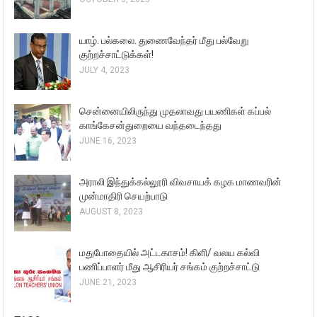
யாழ். பல்கலை. துணைவேந்தர் மீது பல்வேறு
குற்றச்சாட்டுக்கள்!
JULY 4, 2023
சென்னையிலிருந்து முதலாவது பயணிகள் கப்பல்
காங்கேசன்துறையை வந்தடைந்தது
JUNE 16, 2023
அராலி இந்துக்கல்லூரி விவசாயக் கழக மாணவரின்
முன்மாதிரி செயற்பாடு
AUGUST 8, 2023
மதுபோதையில் அட்டகாசம்! கிளி/ வலய கல்வி
பணிப்பாளர் மீது ஆசிரியர் சங்கம் குற்றச்சாட்டு
JUNE 21, 2023