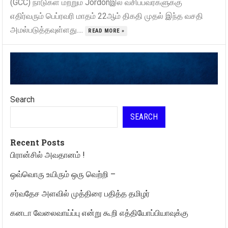
(GCC) நாடுகள் மற்றும் Jordonஇல் வசிப்பவர்களுக்கு
எதிர்வரும் பெப்ரவரி மாதம் 22ஆம் திகதி முதல் இந்த வசதி
அமல்படுத்தவுள்ளது....
READ MORE »
Search
SEARCH
Recent Posts
பிரான்சில் அவதானம் !
ஒவ்வொரு உயிரும் ஒரு வெற்றி –
சர்வதேச அளவில் முத்திரை பதித்த தமிழர்
கனடா வேலைவாய்ப்பு என்று கூறி எத்தியோப்பியாவுக்கு