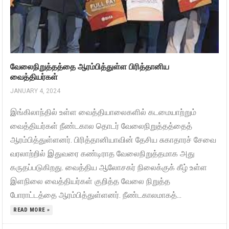
வேலைநிறுத்தத்தை ஆரம்பித்துள்ள பிரித்தானிய
வைத்தியர்கள்
JANUARY 4, 2024
இங்கிலாந்தில் உள்ள வைத்தியாலைகளில் கடமையாற்றும்
வைத்தியர்கள் நீண்டகால தொடர் வேலைநிறுத்தத்தைத்
ஆரம்பித்துள்ளனர். பிரித்தானியாவின் தேசிய சுகாதாரச் சேவை
வரலாற்றில் இதுவரை கண்டிராத வேலைநிறுத்தமாக அது
கருதப்படுகிறது. வைத்திய ஆலோசகர் நிலைக்குக் கீழ் உள்ள
இளநிலை வைத்தியர்கள் குறித்த வேலை நிறுத்த
போராட்டத்தை ஆரம்பித்துள்ளனர். நீண்டகாலமாகத்...
READ MORE »