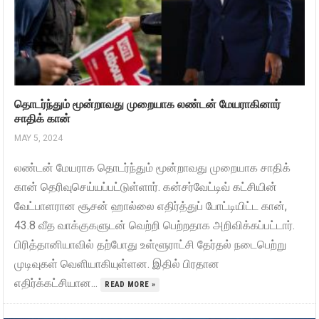
தொடர்ந்தும் மூன்றாவது முறையாக லண்டன் மேயராகினார்
சாதிக் கான்
MAY 5, 2024
லண்டன் மேயராக தொடர்ந்தும் மூன்றாவது முறையாக சாதிக்
கான் தெரிவுசெய்யப்பட்டுள்ளார். கன்சர்வேட்டிவ் கட்சியின்
வேட்பாளரான சூசன் ஹால்லை எதிர்த்துப் போட்டியிட்ட கான்,
43.8 வீத வாக்குகளுடன் வெற்றி பெற்றதாக அறிவிக்கப்பட்டார்.
பிரித்தானியாவில் தற்போது உள்ளூராட்சி தேர்தல் நடைபெற்று
முடிவுகள் வெளியாகியுள்ளன. இதில் பிரதான
எதிர்க்கட்சியான...
READ MORE »