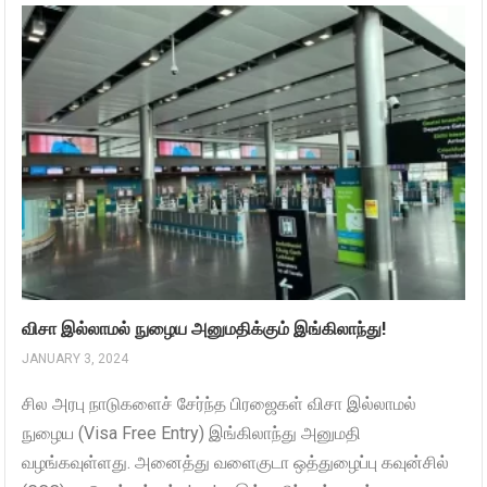
விசா இல்லாமல் நுழைய அனுமதிக்கும் இங்கிலாந்து!
JANUARY 3, 2024
சில அரபு நாடுகளைச் சேர்ந்த பிரஜைகள் விசா இல்லாமல்
நுழைய (Visa Free Entry) இங்கிலாந்து அனுமதி
வழங்கவுள்ளது. அனைத்து வளைகுடா ஒத்துழைப்பு கவுன்சில்