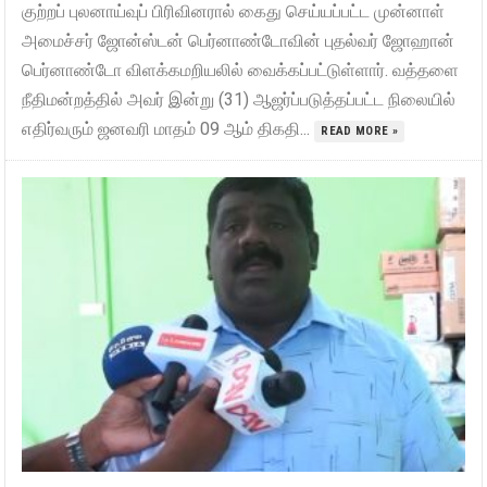
குற்றப் புலனாய்வுப் பிரிவினரால் கைது செய்யப்பட்ட முன்னாள்
அமைச்சர் ஜோன்ஸ்டன் பெர்னாண்டோவின் புதல்வர் ஜோஹான்
பெர்னாண்டோ விளக்கமறியலில் வைக்கப்பட்டுள்ளார். வத்தளை
நீதிமன்றத்தில் அவர் இன்று (31) ஆஜர்ப்படுத்தப்பட்ட நிலையில்
எதிர்வரும் ஜனவரி மாதம் 09 ஆம் திகதி...
READ MORE »