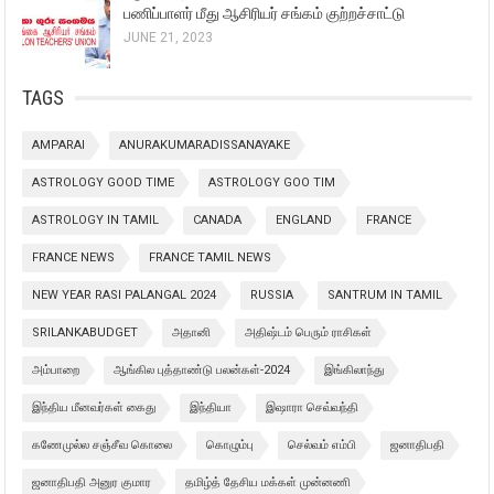
பணிப்பாளர் மீது ஆசிரியர் சங்கம் குற்றச்சாட்டு
JUNE 21, 2023
TAGS
AMPARAI
ANURAKUMARADISSANAYAKE
ASTROLOGY GOOD TIME
ASTROLOGY GOO TIM
ASTROLOGY IN TAMIL
CANADA
ENGLAND
FRANCE
FRANCE NEWS
FRANCE TAMIL NEWS
NEW YEAR RASI PALANGAL 2024
RUSSIA
SANTRUM IN TAMIL
SRILANKABUDGET
அதானி
அதிஷ்டம் பெரும் ராசிகள்
அம்பாறை
ஆங்கில புத்தாண்டு பலன்கள்-2024
இங்கிலாந்து
இந்திய மீனவர்கள் கைது
இந்தியா
இஷாரா செவ்வந்தி
கணேமுல்ல சஞ்சீவ கொலை
கொழும்பு
செல்வம் எம்பி
ஜனாதிபதி
ஜனாதிபதி அனுர குமார
தமிழ்த் தேசிய மக்கள் முன்னணி