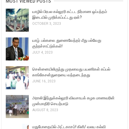
MOST VIEWED POSTS
யாழில் பிரபல கல்லூரி கட்டட நிர்மாண ஒப்பந்தம்
இடையில் முறிக்கப்பட்டது ஏன்?
OCTOBER 3, 2023
யாழ். பல்கலை. துணைவேந்தர் மீது பல்வேறு
குற்றச்சாட்டுக்கள்!
JULY 4, 2023
சென்னையிலிருந்து முதலாவது பயணிகள் கப்பல்
காங்கேசன்துறையை வந்தடைந்தது
JUNE 16, 2023
அராலி இந்துக்கல்லூரி விவசாயக் கழக மாணவரின்
முன்மாதிரி செயற்பாடு
AUGUST 8, 2023
மதுபோதையில் அட்டகாசம்! கிளி/ வலய கல்வி