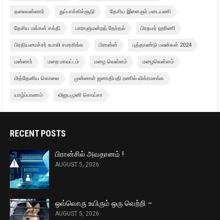
தலைமன்னார்
துப்பாக்கிச்சூடு
தேசிய இளைஞர் படையணி
தேசிய மக்கள் சக்தி
பாராளுமன்றத் தேர்தல்
பிரதமர் ஹரிணி
பிரதியமைச்சர் உபாலி சமரசிங்க
பிரான்ஸ்
புத்தாண்டு பலன்கள் 2024
மன்னார்
மறை மாவட்டம்
மழை வெள்ளம்
மழைவெள்ளம்
மித்தேனிய கொலை
முன்னாள் ஜனாதிபதி ரணில் விக்ரமசங்க
யாழ்ப்பாணம்
விஜயமுனி சொய்சா
RECENT POSTS
பிரான்சில் அவதானம் !
AUGUST 5, 2026
ஒவ்வொரு உயிரும் ஒரு வெற்றி –
AUGUST 5, 2026