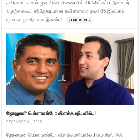
தவிசாளர் கசுன் முனசிங்க பிணையில் விடுவிக்கப்பட்டுள்ளார்.
அதற்கமைய, சந்தேகநபரான தவிசாளரை தலா 05 இலட்சம்
ரூபா பெறுமதியான இரண்டு...
READ MORE »
ஜோஹான் பெர்னாண்டோ விளக்கமறியலில்..!
DECEMBER 31, 2025
ஜோஹான் பெர்னாண்டோ விளக்கமறியலில்..! பொலிஸ் நிதி