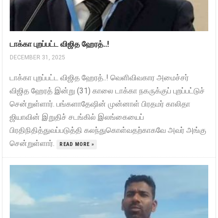
டாக்கா புறப்பட்ட விஜித ஹேரத்..!
DECEMBER 31, 2025
டாக்கா புறப்பட்ட விஜித ஹேரத்..! வெளிவிவகார அமைச்சர்
விஜித ஹேரத் இன்று (31) காலை டாக்கா நகருக்குப் புறப்பட்டுச்
சென்றுள்ளார். பங்களாதேஷின் முன்னாள் பிரதமர் காலிதா
ஜியாவின் இறுதிச் சடங்கில் இலங்கையைப்
பிரதிநிதித்துவப்படுத்தி கலந்துகொள்வதற்காகவே அவர் அங்கு
சென்றுள்ளார்.
READ MORE »