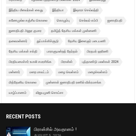
இந்திய மீனவர்கள் கைது
இந்தியா
இஷாரா செவ்வந்தி
கணேமுல்ல சஞ்சீவ கொலை
கொழும்பு
செல்வம் எம்பி
ஜனாதிபதி
ஜனாதிபதி அனுர குமார
தமிழ்த் தேசிய மக்கள் முன்னணி
தலைமன்னார்
துப்பாக்கிச்சூடு
தேசிய இளைஞர் படையணி
தேசிய மக்கள் சக்தி
பாராளுமன்றத் தேர்தல்
பிரதமர் ஹரிணி
பிரதியமைச்சர் உபாலி சமரசிங்க
பிரான்ஸ்
புத்தாண்டு பலன்கள் 2024
மன்னார்
மறை மாவட்டம்
மழை வெள்ளம்
மழைவெள்ளம்
மித்தேனிய கொலை
முன்னாள் ஜனாதிபதி ரணில் விக்ரமசங்க
யாழ்ப்பாணம்
விஜயமுனி சொய்சா
RECENT POSTS
பிரான்சில் அவதானம் !
AUGUST 5, 2026