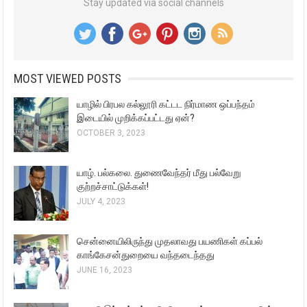
Stay updated via social channels
MOST VIEWED POSTS
யாழில் பிரபல கல்லூரி கட்டட நிர்மாண ஒப்பந்தம்
இடையில் முறிக்கப்பட்டது ஏன்?
OCTOBER 3, 2023
யாழ். பல்கலை. துணைவேந்தர் மீது பல்வேறு
குற்றச்சாட்டுக்கள்!
JULY 4, 2023
சென்னையிலிருந்து முதலாவது பயணிகள் கப்பல்
காங்கேசன்துறையை வந்தடைந்தது
JUNE 16, 2023