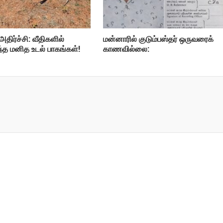
அதிர்ச்சி: வீதிகளில்
மன்னாரில் குடும்பஸ்தர் ஒருவரைக்
ந்த மனித உடல் பாகங்கள்!
காணவில்லை: