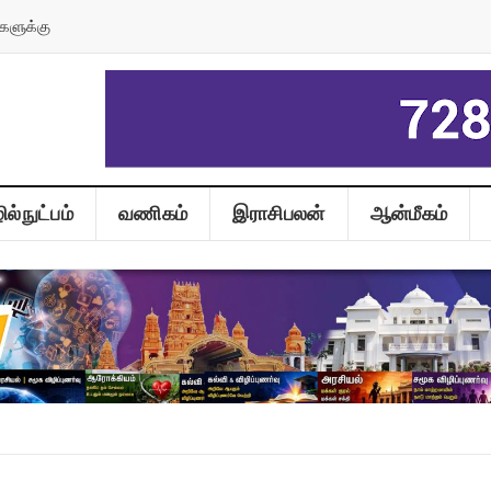
களுக்கு
ல்நுட்பம்
வணிகம்
இராசிபலன்
ஆன்மீகம்