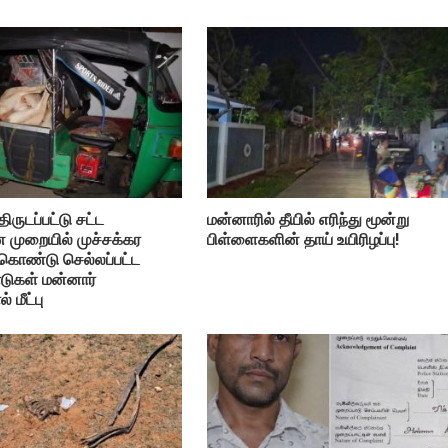
ிருடப்பட்டு சட்ட
மன்னாரில் தீயில் எரிந்து மூன்று
முறையில் முச்சக்கர
பிள்ளைகளின் தாய் உயிரிழப்பு!
 கொண்டு செல்லப்பட்ட
டுகள் மன்னார்
 மீட்பு