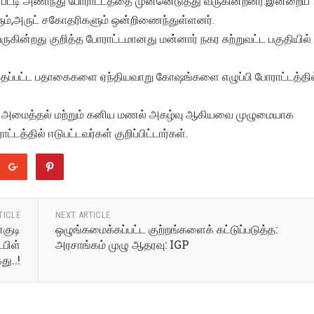
ப்பு பட்டி அணிந்து போராட்டத்தை முன்னெடுத்து வருகின்றனர்.இன்றைய
களும்,அருட் சகோதரிகளும் ஒன்றிணைந்துள்ளனர்.
கின்றது குறித்த போராட்டமானது மன்னார் நகர சுற்றுவட்ட பகுதியில்
எழுதப்பட்ட பதாகைகளை ஏந்தியவாறு கோஷங்களை எழுப்பி போராட்டத்தில
ாலை அமைத்தல் மற்றும் கனிய மணல் அகழ்வு ஆகியவை முழுமையாக
டத்தில் ஈடுபட்டவர்கள் குறிப்பிட்டார்கள்.
TICLE
NEXT ARTICLE
குடி
ஒழுங்கமைக்கப்பட்ட குற்றங்களைக் கட்டுப்படுத்த:
பிள்
அரசாங்கம் முழு ஆதரவு: IGP
து..!