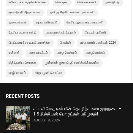
கணேமுல்ல சஞ்சீவ கொலை
கொழும்பு
செல்வம் எம்பி
ஜனாதிபதி
ஜனாதிபதி அனுர குமார
தமிழ்த் தேசிய மக்கள் முன்னணி
தலைமன்னார்
துப்பாக்கிச்சூடு
தேசிய இளைஞர் படையணி
தேசிய மக்கள் சக்தி
பாராளுமன்றத் தேர்தல்
பிரதமர் ஹரிணி
பிரதியமைச்சர் உபாலி சமரசிங்க
பிரான்ஸ்
புத்தாண்டு பலன்கள் 2024
மன்னார்
மறை மாவட்டம்
மழை வெள்ளம்
மழைவெள்ளம்
மித்தேனிய கொலை
முன்னாள் ஜனாதிபதி ரணில் விக்ரமசங்க
யாழ்ப்பாணம்
விஜயமுனி சொய்சா
RECENT POSTS
சட்டவிரோத டின் மீன் தொழிற்சாலை முற்றுகை –
1.5 மில்லியன் பொருட்கள் பறிமுதல்!
AUGUST 9, 2026