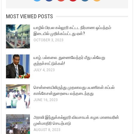
MOST VIEWED POSTS
யாழில் பிரபல கல்லூரி கட்டட நிர்மாண ஒப்பந்தம்
இடையில் முறிக்கப்பட்டது ஏன்?
OCTOBER 3, 2023
யாழ். பல்கலை. துணைவேந்தர் மீது பல்வேறு
குற்றச்சாட்டுக்கள்!
JULY 4, 2023
சென்னையிலிருந்து முதலாவது பயணிகள் கப்பல்
காங்கேசன்துறையை வந்தடைந்தது
JUNE 16, 2023
அராலி இந்துக்கல்லூரி விவசாயக் கழக மாணவரின்
முன்மாதிரி செயற்பாடு
AUGUST 8, 2023