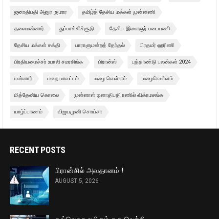
ஜனாதிபதி அனுர குமார
தமிழ்த் தேசிய மக்கள் முன்னணி
தலைமன்னார்
துப்பாக்கிச்சூடு
தேசிய இளைஞர் படையணி
தேசிய மக்கள் சக்தி
பாராளுமன்றத் தேர்தல்
பிரதமர் ஹரிணி
பிரதியமைச்சர் உபாலி சமரசிங்க
பிரான்ஸ்
புத்தாண்டு பலன்கள் 2024
மன்னார்
மறை மாவட்டம்
மழை வெள்ளம்
மழைவெள்ளம்
மித்தேனிய கொலை
முன்னாள் ஜனாதிபதி ரணில் விக்ரமசங்க
யாழ்ப்பாணம்
விஜயமுனி சொய்சா
RECENT POSTS
பிரான்சில் அவதானம் !
AUGUST 5, 2026