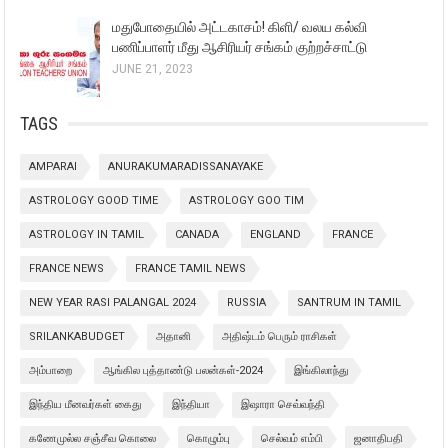
மதுபோதையில் அட்டகாசம்! கிளி/ வலய கல்வி
பணிப்பாளர் மீது ஆசிரியர் சங்கம் குற்றச்சாட்டு
JUNE 21, 2023
TAGS
AMPARAI
ANURAKUMARADISSANAYAKE
ASTROLOGY GOOD TIME
ASTROLOGY GOO TIM
ASTROLOGY IN TAMIL
CANADA
ENGLAND
FRANCE
FRANCE NEWS
FRANCE TAMIL NEWS
NEW YEAR RASI PALANGAL 2024
RUSSIA
SANTRUM IN TAMIL
SRILANKABUDGET
அதானி
அதிஷ்டம் பெரும் ராசிகள்
அம்பாறை
ஆங்கில புத்தாண்டு பலன்கள்-2024
இங்கிலாந்து
இந்திய மீனவர்கள் கைது
இந்தியா
இஷாரா செவ்வந்தி
கணேமுல்ல சஞ்சீவ கொலை
கொழும்பு
செல்வம் எம்பி
ஜனாதிபதி