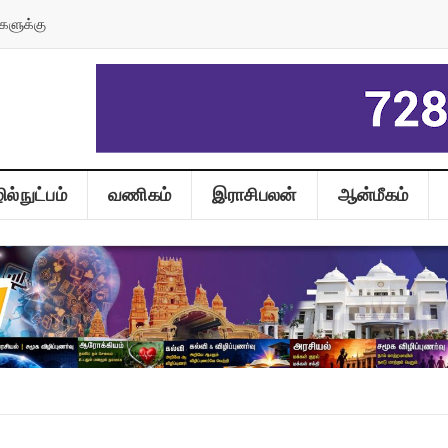
களுக்கு
ல்நுட்பம்
வணிகம்
இராசிபலன்
ஆன்மீகம்