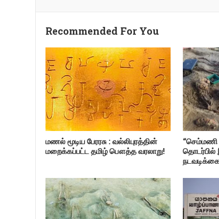
Recommended For You
மணல் மூடிய பேரரசு : வல்லிபுரத்தின்
“செம்மணி 
மறைக்கப்பட்ட தமிழ் பௌத்த வரலாறு!
தொடர்பில் 
நடவடிக்கை