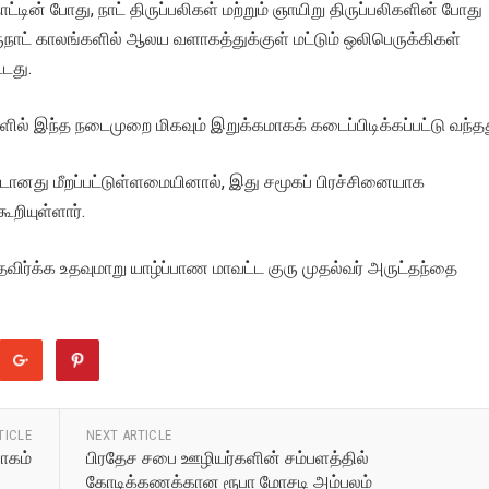
டின் போது, நாட் திருப்பலிகள் மற்றும் ஞாயிறு திருப்பலிகளின் போது
ிருநாட் காலங்களில் ஆலய வளாகத்துக்குள் மட்டும் ஒலிபெருக்கிகள்
்டது.
ல் இந்த நடைமுறை மிகவும் இறுக்கமாகக் கடைப்பிடிக்கப்பட்டு வந்தத
ாடானது மீறப்பட்டுள்ளமையினால், இது சமூகப் பிரச்சினையாக
றியுள்ளார்.
விர்க்க உதவுமாறு யாழ்ப்பாண மாவட்ட குரு முதல்வர் அருட்தந்தை
TICLE
NEXT ARTICLE
ோகம்
பிரதேச சபை ஊழியர்களின் சம்பளத்தில்
கோடிக்கணக்கான ரூபா மோசடி அம்பலம்