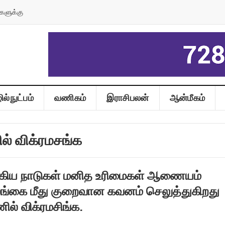
களுக்கு
ல்நுட்பம்
வணிகம்
இராசிபலன்
ஆன்மீகம்
ல் விக்ரமசங்க
்கிய நாடுகள் மனித உரிமைகள் ஆணையம்
ங்கை மீது குறைவான கவனம் செலுத்துகிறது
ில் விக்ரமசிங்க.