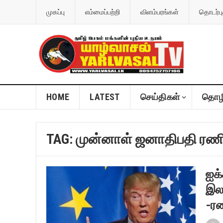
முகப்பு
எம்மைப்பற்றி
விளம்பரங்கள்
தொடர்பு
HOME
LATEST
செய்திகள்
தொழி
TAG:
முன்னாள் ஜனாதிபதி ரணி
ஐக
இல
-ரண