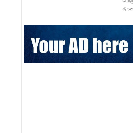
பொரு
திறன