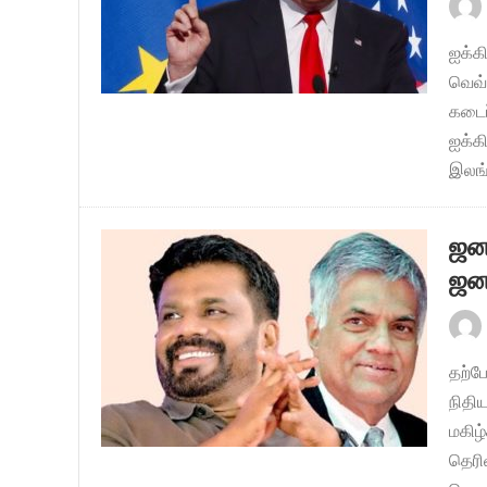
ஐக்க
வெவ்
கடைப
ஐக்க
இலங்
ஜனா
ஜனா
தற்ப
நிதி
மகிழ
தெரிவ