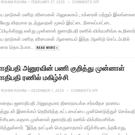
ROHINI ROHINI
—
FEBRUARY 27, 2025
COMMENTS OFF
ிய நாடுகள் மனித உரிமைகள் அலுவலகம் , உக்ரைன் மற்றும் இலங்கை
வேறு விதமாக நடத்துவதன் மூலம் இரட்டை நிலைப்பாட்டை
்பிடிக்கிறது என்று முன்னாள் ஜனாதிபதி ரணில் விக்ரமசிங்க கூறினார்
ிய நாடுகள் மனித உரிமைகள் ஆணையம் இந்த ஆண்டு செப்டம்பரில்
கை தொடர்பாக...
READ MORE »
திபதி அனுரவின் பணி குறித்து முன்னாள்
திபதி ரணில் மகிழ்ச்சி
ROHINI ROHINI
—
DECEMBER 1, 2024
COMMENTS OFF
ோதைய ஜனாதிபதி அனுரகுமார திஸாநாயக்க சர்வதேச நாணய
யத்துடன் இணக்கம் தெரிவித்த கட்டமைப்பை முன்னெடுத்துச் செல்வதி
்ச்சியடைவதாக முன்னாள் ஜனாதிபதி ரணில் விக்கிரமசிங்க
ித்துள்ளார். “இந்த நாட்டின் பொருளாதாரம் வீழ்ச்சியடைந்தபோது, ​​