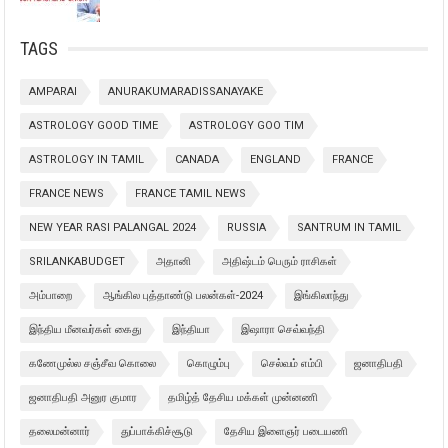
TAGS
AMPARAI
ANURAKUMARADISSANAYAKE
ASTROLOGY GOOD TIME
ASTROLOGY GOO TIM
ASTROLOGY IN TAMIL
CANADA
ENGLAND
FRANCE
FRANCE NEWS
FRANCE TAMIL NEWS
NEW YEAR RASI PALANGAL 2024
RUSSIA
SANTRUM IN TAMIL
SRILANKABUDGET
அதானி
அதிஷ்டம் பெரும் ராசிகள்
அம்பாறை
ஆங்கில புத்தாண்டு பலன்கள்-2024
இங்கிலாந்து
இந்திய மீனவர்கள் கைது
இந்தியா
இஷாரா செவ்வந்தி
கணேமுல்ல சஞ்சீவ கொலை
கொழும்பு
செல்வம் எம்பி
ஜனாதிபதி
ஜனாதிபதி அனுர குமார
தமிழ்த் தேசிய மக்கள் முன்னணி
தலைமன்னார்
துப்பாக்கிச்சூடு
தேசிய இளைஞர் படையணி