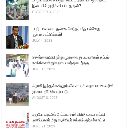
இடையில் முறிக்கப்பட்டது ஏன்?
OCTOBER 3, 2023
யாழ். பல்கலை. துணைவேந்தர் மீது பல்வேறு
குற்றச்சாட்டுக்கள்!
JULY 4, 2023
சென்னையிலிருந்து முதலாவது பயணிகள் கப்பல்
காங்கேசன்துறையை வந்தடைந்தது
JUNE 16, 2023
அராலி இந்துக்கல்லூரி விவசாயக் கழக மாணவரின்
முன்மாதிரி செயற்பாடு
AUGUST 8, 2023
மதுபோதையில் அட்டகாசம்! கிளி/ வலய கல்வி
பணிப்பாளர் மீது ஆசிரியர் சங்கம் குற்றச்சாட்டு
JUNE 21, 2023