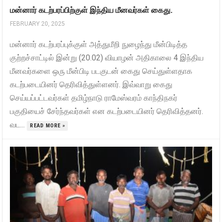
மன்னார் கடற்பரப்பிற்குள் இந்திய மீனவர்கள் கைது.
FEBRUARY 20, 2025
மன்னார் கடற்பரப்புக்குள் அத்துமீறி நுழைந்து மீன்பிடித்த
குற்றச்சாட்டில் இன்று (20.02) வியாழன் அதிகாலை 4 இந்திய
மீனவர்களை ஒரு மீன்பிடி படகுடன் கைது செய்துள்ளதாக
கடற்படையினர் தெரிவித்துள்ளனர். இவ்வாறு கைது
செய்யப்பட்டவர்கள் தமிழ்நாடு ராமேஸ்வரம் காந்திநகர்
பகுதியைச் சேர்ந்தவர்கள் என கடற்படையினர் தெரிவித்தனர்.
வட...
READ MORE »