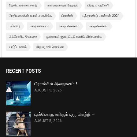
தேசிய மக்கள் சக்தி
பாராளுமன்றத் தேர்தல்
பிரதமர் ஹரிணி
பிரதியமைச்சர் உபாலி சமரசிங்க
பிரான்ஸ்
புத்தாண்டு பலன்கள் 2024
மன்னார்
மறை மாவட்டம்
மழை வெள்ளம்
மழைவெள்ளம்
மித்தேனிய கொலை
முன்னாள் ஜனாதிபதி ரணில் விக்ரமசங்க
யாழ்ப்பாணம்
விஜயமுனி சொய்சா
RECENT POSTS
பிரான்சில் அவதானம் !
AUGUST 5, 2026
ஒவ்வொரு உயிரும் ஒரு வெற்றி –
AUGUST 5, 2026