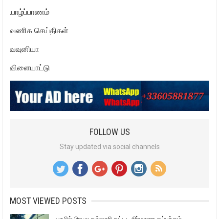
யாழ்ப்பாணம்
வணிக செய்திகள்
வவுனியா
விளையாட்டு
FOLLOW US
Stay updated via social channels
MOST VIEWED POSTS
யாழில் பிரபல கல்லூரி கட்டட நிர்மாண ஒப்பந்தம்