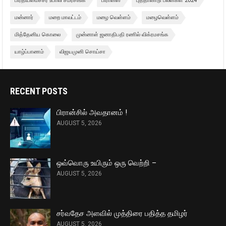
பிரதியமைச்சர் உபாலி சமரசிங்க
பிரான்ஸ்
புத்தாண்டு பலன்கள் 2024
மன்னார்
மறை மாவட்டம்
மழை வெள்ளம்
மழைவெள்ளம்
மித்தேனிய கொலை
முன்னாள் ஜனாதிபதி ரணில் விக்ரமசங்க
யாழ்ப்பாணம்
விஜயமுனி சொய்சா
RECENT POSTS
பிரான்சில் அவதானம் !
AUGUST 5, 2026
ஒவ்வொரு உயிரும் ஒரு வெற்றி –
AUGUST 5, 2026
சர்வதேச அளவில் முத்திரை பதித்த தமிழர்
AUGUST 5, 2026