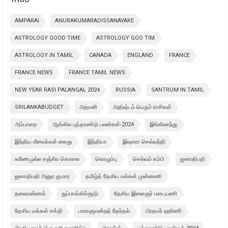
AMPARAI
ANURAKUMARADISSANAYAKE
ASTROLOGY GOOD TIME
ASTROLOGY GOO TIM
ASTROLOGY IN TAMIL
CANADA
ENGLAND
FRANCE
FRANCE NEWS
FRANCE TAMIL NEWS
NEW YEAR RASI PALANGAL 2024
RUSSIA
SANTRUM IN TAMIL
SRILANKABUDGET
அதானி
அதிஷ்டம் பெரும் ராசிகள்
அம்பாறை
ஆங்கில புத்தாண்டு பலன்கள்-2024
இங்கிலாந்து
இந்திய மீனவர்கள் கைது
இந்தியா
இஷாரா செவ்வந்தி
கணேமுல்ல சஞ்சீவ கொலை
கொழும்பு
செல்வம் எம்பி
ஜனாதிபதி
ஜனாதிபதி அனுர குமார
தமிழ்த் தேசிய மக்கள் முன்னணி
தலைமன்னார்
துப்பாக்கிச்சூடு
தேசிய இளைஞர் படையணி
தேசிய மக்கள் சக்தி
பாராளுமன்றத் தேர்தல்
பிரதமர் ஹரிணி