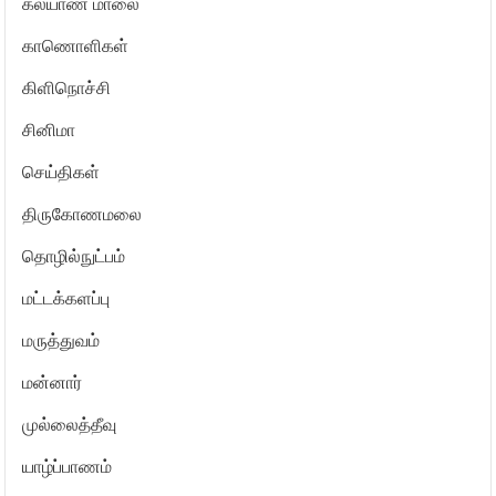
கல்யாண மாலை
காணொளிகள்
கிளிநொச்சி
சினிமா
செய்திகள்
திருகோணமலை
தொழில்நுட்பம்
மட்டக்களப்பு
மருத்துவம்
மன்னார்
முல்லைத்தீவு
யாழ்ப்பாணம்