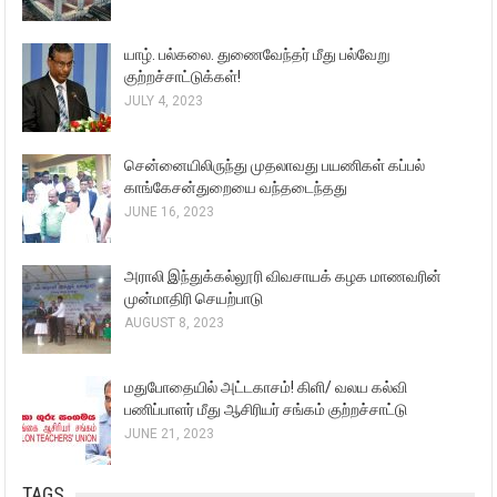
யாழ். பல்கலை. துணைவேந்தர் மீது பல்வேறு
குற்றச்சாட்டுக்கள்!
JULY 4, 2023
சென்னையிலிருந்து முதலாவது பயணிகள் கப்பல்
காங்கேசன்துறையை வந்தடைந்தது
JUNE 16, 2023
அராலி இந்துக்கல்லூரி விவசாயக் கழக மாணவரின்
முன்மாதிரி செயற்பாடு
AUGUST 8, 2023
மதுபோதையில் அட்டகாசம்! கிளி/ வலய கல்வி
பணிப்பாளர் மீது ஆசிரியர் சங்கம் குற்றச்சாட்டு
JUNE 21, 2023
TAGS