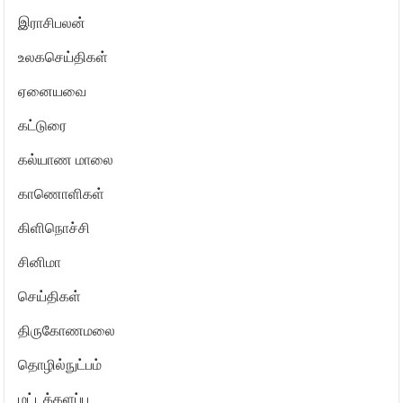
இராசிபலன்
உலகசெய்திகள்
ஏனையவை
கட்டுரை
கல்யாண மாலை
காணொளிகள்
கிளிநொச்சி
சினிமா
செய்திகள்
திருகோணமலை
தொழில்நுட்பம்
மட்டக்களப்பு