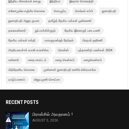
இந்திய மீனவர்கள் கைது
இந்தியா
இஷாரா செவ்வந்தி
கணேமுல்ல சஞ்சீவ கொலை
கொழும்பு
செல்வம் எம்பி
ஜனாதிபதி
ஜனாதிபதி அனுர குமார
தமிழ்த் தேசிய மக்கள் முன்னணி
தலைமன்னார்
துப்பாக்கிச்சூடு
தேசிய இளைஞர் படையணி
தேசிய மக்கள் சக்தி
பாராளுமன்றத் தேர்தல்
பிரதமர் ஹரிணி
பிரதியமைச்சர் உபாலி சமரசிங்க
பிரான்ஸ்
புத்தாண்டு பலன்கள் 2024
மன்னார்
மறை மாவட்டம்
மழை வெள்ளம்
மழைவெள்ளம்
மித்தேனிய கொலை
முன்னாள் ஜனாதிபதி ரணில் விக்ரமசங்க
யாழ்ப்பாணம்
விஜயமுனி சொய்சா
RECENT POSTS
பிரான்சில் அவதானம் !
AUGUST 5, 2026