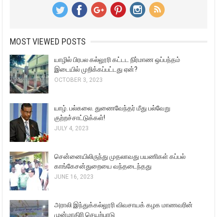
MOST VIEWED POSTS
யாழில் பிரபல கல்லூரி கட்டட நிர்மாண ஒப்பந்தம்
இடையில் முறிக்கப்பட்டது ஏன்?
OCTOBER 3, 2023
யாழ். பல்கலை. துணைவேந்தர் மீது பல்வேறு
குற்றச்சாட்டுக்கள்!
JULY 4, 2023
சென்னையிலிருந்து முதலாவது பயணிகள் கப்பல்
காங்கேசன்துறையை வந்தடைந்தது
JUNE 16, 2023
அராலி இந்துக்கல்லூரி விவசாயக் கழக மாணவரின்
முன்மாதிரி செயற்பாடு