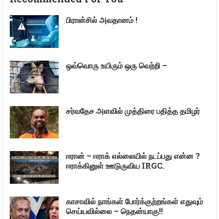
பிரான்சில் அவதானம் !
ஒவ்வொரு உயிரும் ஒரு வெற்றி –
சர்வதேச அளவில் முத்திரை பதித்த தமிழர்
ஈரான் – ஈராக் எல்லையில் நடப்பது என்ன ?
ஈராக்கினுள் ஊடுருவிய IRGC.
காசாவில் நாங்கள் போர்க்குற்றங்கள் எதுவும்
செய்யவில்லை – நெதன்யாகு!!