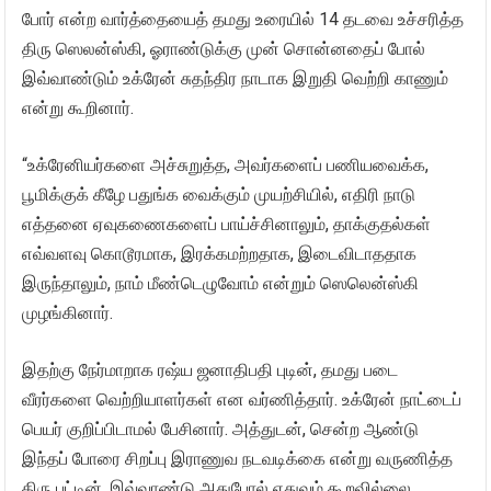
போர் என்ற வார்த்தையைத் தமது உரையில் 14 தடவை உச்சரித்த
திரு ஸெலன்ஸ்கி, ஓராண்டுக்கு முன் சொன்னதைப் போல்
இவ்வாண்டும் உக்ரேன் சுதந்திர நாடாக இறுதி வெற்றி காணும்
என்று கூறினார்.
“உக்ரேனியர்களை அச்சுறுத்த, அவர்களைப் பணியவைக்க,
பூமிக்குக் கீழே பதுங்க வைக்கும் முயற்சியில், எதிரி நாடு
எத்தனை ஏவுகணைகளைப் பாய்ச்சினாலும், தாக்குதல்கள்
எவ்வளவு கொடூரமாக, இரக்கமற்றதாக, இடைவிடாததாக
இருந்தாலும், நாம் மீண்டெழுவோம் என்றும் ஸெலென்ஸ்கி
முழங்கினார்.
இதற்கு நேர்மாறாக ரஷ்ய ஜனாதிபதி புடின், தமது படை
வீரர்களை வெற்றியாளர்கள் என வர்ணித்தார். உக்ரேன் நாட்டைப்
பெயர் குறிப்பிடாமல் பேசினார். அத்துடன், சென்ற ஆண்டு
இந்தப் போரை சிறப்பு இராணுவ நடவடிக்கை என்று வருணித்த
திரு புட்டின், இவ்வாண்டு அதுபோல் எதுவும் கூறவில்லை.