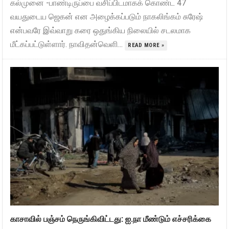
கல்முனை -பாண்டிருப்பை வசிப்பிடமாகக் கொண்ட 47
வயதுடைய ஜெகன் என அழைக்கப்படும் நாகலிங்கம் சுரேஷ்
என்பவரே இவ்வாறு கரை ஒதுங்கிய நிலையில் சடலமாக
மீட்கப்பட்டுள்ளார். நாவிதன்வெளி...
READ MORE »
காசாவில் பஞ்சம் நெருங்கிவிட்டது: ஐ.நா மீண்டும் எச்சரிக்கை