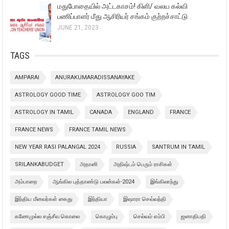
மதுபோதையில் அட்டகாசம்! கிளி/ வலய கல்வி
பணிப்பாளர் மீது ஆசிரியர் சங்கம் குற்றச்சாட்டு
JUNE 21, 2023
TAGS
AMPARAI
ANURAKUMARADISSANAYAKE
ASTROLOGY GOOD TIME
ASTROLOGY GOO TIM
ASTROLOGY IN TAMIL
CANADA
ENGLAND
FRANCE
FRANCE NEWS
FRANCE TAMIL NEWS
NEW YEAR RASI PALANGAL 2024
RUSSIA
SANTRUM IN TAMIL
SRILANKABUDGET
அதானி
அதிஷ்டம் பெரும் ராசிகள்
அம்பாறை
ஆங்கில புத்தாண்டு பலன்கள்-2024
இங்கிலாந்து
இந்திய மீனவர்கள் கைது
இந்தியா
இஷாரா செவ்வந்தி
கணேமுல்ல சஞ்சீவ கொலை
கொழும்பு
செல்வம் எம்பி
ஜனாதிபதி