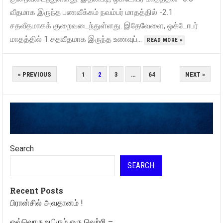
வீதமாக இருந்த பணவீக்கம் நவம்பர் மாதத்தில் -2.1
சதவீதமாகக் குறைவடைந்துள்ளது. இதேவேளை, ஒக்டோபர்
மாதத்தில் 1 சதவீதமாக இருந்த உணவுப்...
READ MORE »
POSTS
« PREVIOUS
1
2
3
…
64
NEXT »
PAGINATION
Search
SEARCH
Recent Posts
பிரான்சில் அவதானம் !
ஒவ்வொரு உயிரும் ஒரு வெற்றி –