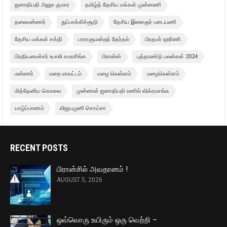
ஜனாதிபதி அனுர குமார
தமிழ்த் தேசிய மக்கள் முன்னணி
தலைமன்னார்
துப்பாக்கிச்சூடு
தேசிய இளைஞர் படையணி
தேசிய மக்கள் சக்தி
பாராளுமன்றத் தேர்தல்
பிரதமர் ஹரிணி
பிரதியமைச்சர் உபாலி சமரசிங்க
பிரான்ஸ்
புத்தாண்டு பலன்கள் 2024
மன்னார்
மறை மாவட்டம்
மழை வெள்ளம்
மழைவெள்ளம்
மித்தேனிய கொலை
முன்னாள் ஜனாதிபதி ரணில் விக்ரமசங்க
யாழ்ப்பாணம்
விஜயமுனி சொய்சா
RECENT POSTS
பிரான்சில் அவதானம் !
AUGUST 5, 2026
ஒவ்வொரு உயிரும் ஒரு வெற்றி –