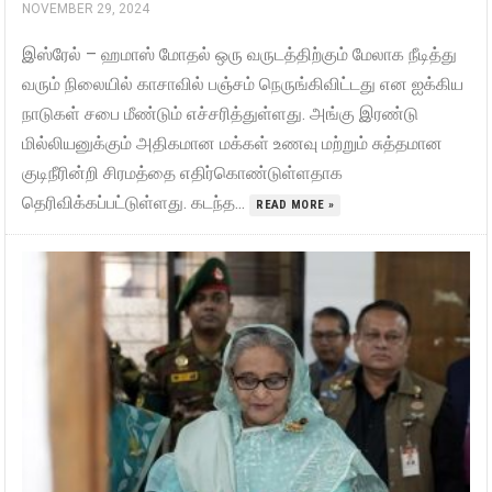
NOVEMBER 29, 2024
இஸ்ரேல் – ஹமாஸ் மோதல் ஒரு வருடத்திற்கும் மேலாக நீடித்து
வரும் நிலையில் காசாவில் பஞ்சம் நெருங்கிவிட்டது என ஐக்கிய
நாடுகள் சபை மீண்டும் எச்சரித்துள்ளது. அங்கு இரண்டு
மில்லியனுக்கும் அதிகமான மக்கள் உணவு மற்றும் சுத்தமான
குடிநீரின்றி சிரமத்தை எதிர்கொண்டுள்ளதாக
தெரிவிக்கப்பட்டுள்ளது. கடந்த...
READ MORE »