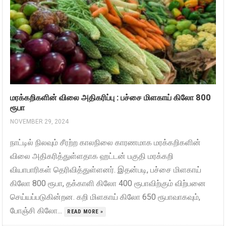
மரக்கறிகளின் விலை அதிகரிப்பு : பச்சை மிளகாய் கிலோ 800
ரூபா
NOVEMBER 29, 2024
நாட்டில் நிலவும் சீரற்ற காலநிலை காரணமாக மரக்கறிகளின்
விலை அதிகரித்துள்ளதாக ஹட்டன் பகுதி மரக்கறி
வியாபாரிகள் தெரிவித்துள்ளனர். இதன்படி, பச்சை மிளகாய்
கிலோ 800 ரூபா, தக்காளி கிலோ 400 ரூபாவிற்கும் விற்பனை
செய்யப்படுகின்றன. கறி மிளகாய் கிலோ 650 ரூபாவாகவும்,
போஞ்சி கிலோ...
READ MORE »